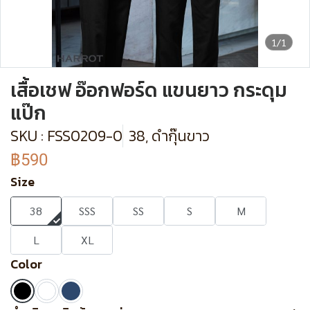
1/1
เสื้อเชฟ อ๊อกฟอร์ด แขนยาว กระดุม
แป๊ก
SKU : FSS0209-0
38, ดำกุ๊นขาว
฿590
Size
38
SSS
SS
S
M
L
XL
Color