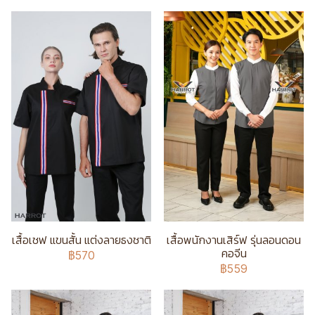
เสื้อเชฟ แขนสั้น แต่งลายธงชาติ
เสื้อพนักงานเสิร์ฟ รุ่นลอนดอน
คอจีน
฿570
฿559