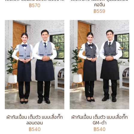
คอจีน
฿570
฿559
ผ้ากันเปื้อน เต็มตัว แบบเสื้อกั๊ก
ผ้ากันเปื้อน เต็มตัว แบบเสื้อกั๊ก
ลอนดอน
GM-ดำ
฿540
฿540