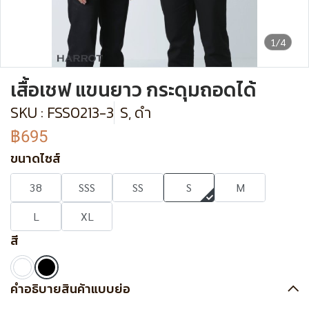
1/4
เสื้อเชฟ แขนยาว กระดุมถอดได้
SKU : FSS0213-3
S, ดำ
฿695
ขนาดไซส์
38
SSS
SS
S
M
L
XL
สี
คำอธิบายสินค้าแบบย่อ