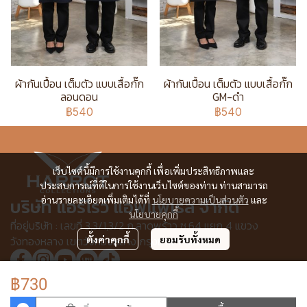
ผ้ากันเปื้อน เต็มตัว แบบเสื้อกั๊ก
ผ้ากันเปื้อน เต็มตัว แบบเสื้อกั๊ก
ลอนดอน
GM-ดำ
฿540
฿540
เว็บไซต์นี้มีการใช้งานคุกกี้ เพื่อเพิ่มประสิทธิภาพและ
ประสบการณ์ที่ดีในการใช้งานเว็บไซต์ของท่าน ท่านสามารถ
อ่านรายละเอียดเพิ่มเติมได้ที่
นโยบายความเป็นส่วนตัว
และ
บริษัท แอร์โรว์ แอพแพเรล จำกัด
นโยบายคุกกี้
ที่อยู่บริษัท : เลขที่ 3,3/1,3/2 ก.ลาดพร้าว ซ.64 แยก 4 แขวง
วังทองหลาง เขตวังทองหลาง กรุงเทพฯ 10310
ตั้งค่าคุกกี้
ยอมรับทั้งหมด
฿730
© Copyright 2025 All Rights Reserved.