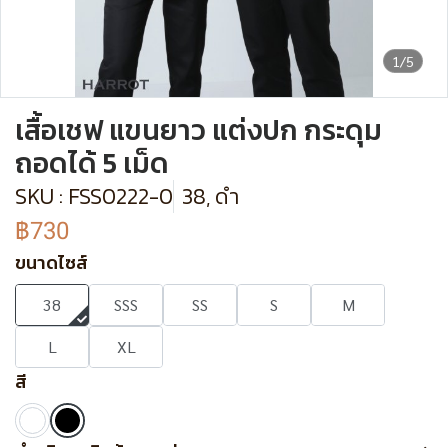
1/5
เสื้อเชฟ แขนยาว แต่งปก กระดุม
ถอดได้ 5 เม็ด
SKU : FSS0222-0
38, ดำ
฿730
ขนาดไซส์
38
SSS
SS
S
M
L
XL
สี