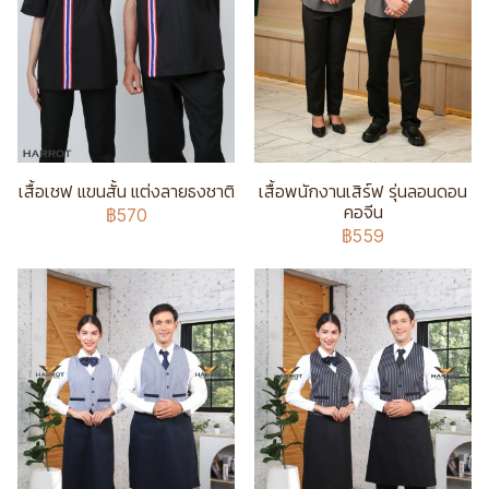
เสื้อเชฟ แขนสั้น แต่งลายธงชาติ
เสื้อพนักงานเสิร์ฟ รุ่นลอนดอน
คอจีน
฿570
฿559