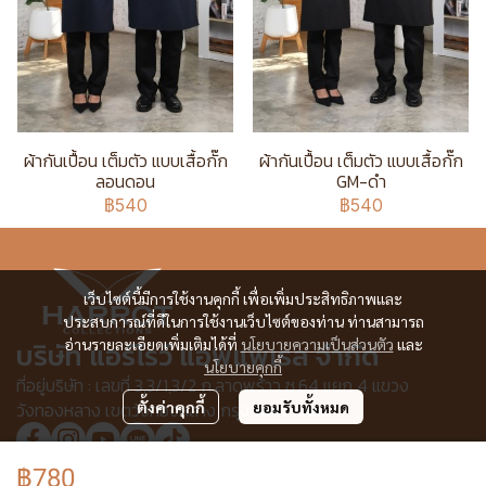
ผ้ากันเปื้อน เต็มตัว แบบเสื้อกั๊ก
ผ้ากันเปื้อน เต็มตัว แบบเสื้อกั๊ก
ลอนดอน
GM-ดำ
฿540
฿540
เว็บไซต์นี้มีการใช้งานคุกกี้ เพื่อเพิ่มประสิทธิภาพและ
ประสบการณ์ที่ดีในการใช้งานเว็บไซต์ของท่าน ท่านสามารถ
อ่านรายละเอียดเพิ่มเติมได้ที่
นโยบายความเป็นส่วนตัว
และ
บริษัท แอร์โรว์ แอพแพเรล จำกัด
นโยบายคุกกี้
ที่อยู่บริษัท : เลขที่ 3,3/1,3/2 ก.ลาดพร้าว ซ.64 แยก 4 แขวง
วังทองหลาง เขตวังทองหลาง กรุงเทพฯ 10310
ตั้งค่าคุกกี้
ยอมรับทั้งหมด
฿780