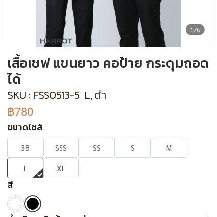
1/5
เสื้อเชฟ แขนยาว คอป้าย กระดุมถอด
ได้
SKU : FSS0513-5
L, ดำ
฿780
ขนาดไซส์
38
SSS
SS
S
M
L
XL
สี