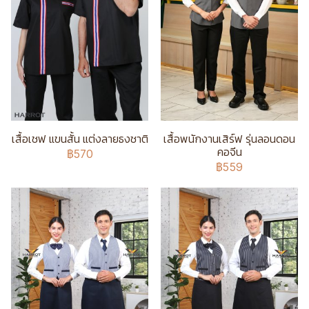
เสื้อเชฟ แขนสั้น แต่งลายธงชาติ
เสื้อพนักงานเสิร์ฟ รุ่นลอนดอน
คอจีน
฿570
฿559