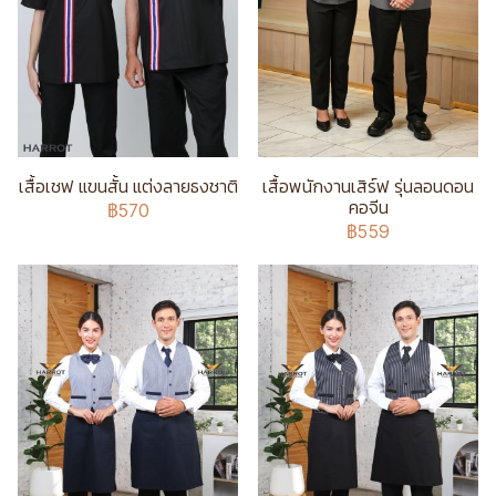
เสื้อเชฟ แขนสั้น แต่งลายธงชาติ
เสื้อพนักงานเสิร์ฟ รุ่นลอนดอน
คอจีน
฿570
฿559