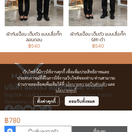
ผ้ากันเปื้อน เต็มตัว แบบเสื้อกั๊ก
ผ้ากันเปื้อน เต็มตัว แบบเสื้อกั๊ก
ลอนดอน
GM-ดำ
฿540
฿540
เว็บไซต์นี้มีการใช้งานคุกกี้ เพื่อเพิ่มประสิทธิภาพและ
ประสบการณ์ที่ดีในการใช้งานเว็บไซต์ของท่าน ท่านสามารถ
บริษัท แอร์โรว์ แอพแพเรล จำกัด
อ่านรายละเอียดเพิ่มเติมได้ที่
นโยบายความเป็นส่วนตัว
และ
นโยบายคุกกี้
ที่อยู่บริษัท : เลขที่ 3,3/1,3/2 ก.ลาดพร้าว ซ.64 แยก 4 แขวง
วังทองหลาง เขตวังทองหลาง กรุงเทพฯ 10310
ตั้งค่าคุกกี้
ยอมรับทั้งหมด
฿780
© Copyright 2025 All Rights Reserved.
เพิ่มลงตะกร้า
ซื้อเลย