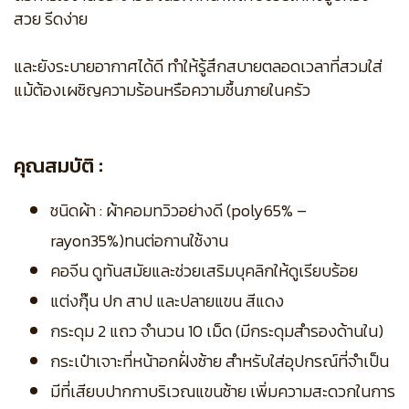
สวย รีดง่าย
และยังระบายอากาศได้ดี ทำให้รู้สึกสบายตลอดเวลาที่สวมใส่
แม้ต้องเผชิญความร้อนหรือความชื้นภายในครัว
คุณสมบัติ :
ชนิดผ้า : ผ้าคอมทวิวอย่างดี (poly65% –
rayon35%)ทนต่อกานใช้งาน
คอจีน ดูทันสมัยและช่วยเสริมบุคลิกให้ดูเรียบร้อย
แต่งกุ๊น ปก สาป และปลายแขน สีแดง
กระดุม 2 แถว จำนวน 10 เม็ด (มีกระดุมสำรองด้านใน)
กระเป๋าเจาะที่หน้าอกฝั่งซ้าย สำหรับใส่อุปกรณ์ที่จำเป็น
มีที่เสียบปากกาบริเวณแขนซ้าย เพิ่มความสะดวกในการ