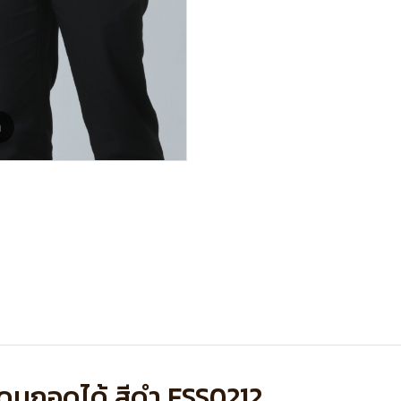
m
ะดุมถอดได้ สีดำ FSS0212