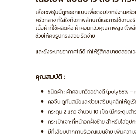
เสื้อเชฟรุ่นนี้ถูกออกแบบเพื่อตอบโจทย์งานครั
ครัวกลาง ที่ใส่ใจทั้งภาพลักษณ์และการใช้งานจร
เนื้อผ้าที่ใช้ผลิตคือ ผ้าคอมทวิวคุณภาพสูง (โ
ช่วยให้คงรูปทรงสวย รีดง่าย
และยังระบายอากาศได้ดี ทำให้รู้สึกสบายตลอดเว
คุณสมบัติ :
ชนิดผ้า : ผ้าคอมทวิวอย่างดี (poly65% –
คอจีน ดูทันสมัยและช่วยเสริมบุคลิกให้ดูเร
กระดุม 2 แถว จำนวน 10 เม็ด (มีกระดุมสำ
กระเป๋าเจาะที่หน้าอกฝั่งซ้าย สำหรับใส่อุปก
มีที่เสียบปากกาบริเวณแขนซ้าย เพิ่มคว