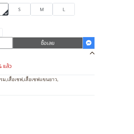
S
M
L
ซื้อเลย
% แล้ว
แรม
,
เสื้อเชฟ
,
เสื้อเชฟแขนยาว
,