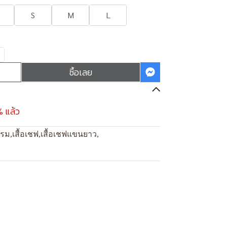
S
M
L
ซื้อเลย
% แล้ว
แรม
,
เสื้อเชฟ
,
เสื้อเชฟแขนยาว
,