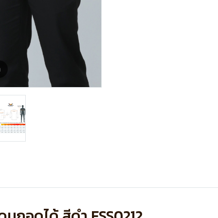
m
ะดุมถอดได้ สีดำ FSS0212