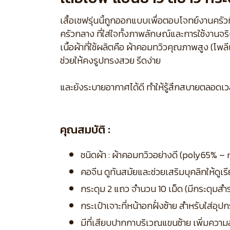
เสื้อเชฟรุ่นนี้ถูกออกแบบเพื่อตอบโจทย์งานครั
ครัวกลาง ที่ใส่ใจทั้งภาพลักษณ์และการใช้งานจร
เนื้อผ้าที่ใช้ผลิตคือ ผ้าคอมทวิวคุณภาพสูง (โ
ช่วยให้คงรูปทรงสวย รีดง่าย
และยังระบายอากาศได้ดี ทำให้รู้สึกสบายตลอดเว
คุณสมบัติ :
ชนิดผ้า : ผ้าคอมทวิวอย่างดี (poly65% –
คอจีน ดูทันสมัยและช่วยเสริมบุคลิกให้ดูเร
กระดุม 2 แถว จำนวน 10 เม็ด (มีกระดุมสำ
กระเป๋าเจาะที่หน้าอกฝั่งซ้าย สำหรับใส่อุปก
มีที่เสียบปากกาบริเวณแขนซ้าย เพิ่มคว