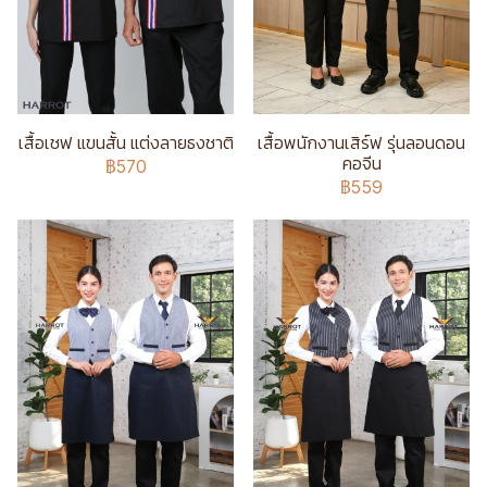
เสื้อเชฟ แขนสั้น แต่งลายธงชาติ
เสื้อพนักงานเสิร์ฟ รุ่นลอนดอน
คอจีน
฿570
฿559