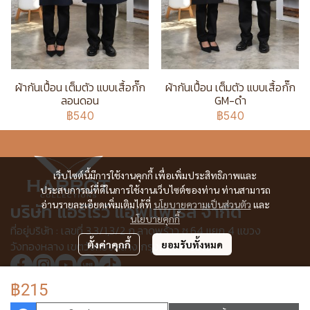
ผ้ากันเปื้อน เต็มตัว แบบเสื้อกั๊ก
ผ้ากันเปื้อน เต็มตัว แบบเสื้อกั๊ก
ลอนดอน
GM-ดำ
฿540
฿540
เว็บไซต์นี้มีการใช้งานคุกกี้ เพื่อเพิ่มประสิทธิภาพและ
ประสบการณ์ที่ดีในการใช้งานเว็บไซต์ของท่าน ท่านสามารถ
อ่านรายละเอียดเพิ่มเติมได้ที่
นโยบายความเป็นส่วนตัว
และ
บริษัท แอร์โรว์ แอพแพเรล จำกัด
นโยบายคุกกี้
ที่อยู่บริษัท : เลขที่ 3,3/1,3/2 ก.ลาดพร้าว ซ.64 แยก 4 แขวง
วังทองหลาง เขตวังทองหลาง กรุงเทพฯ 10310
ตั้งค่าคุกกี้
ยอมรับทั้งหมด
฿215
© Copyright 2025 All Rights Reserved.