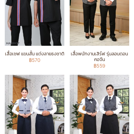
เสื้อเชฟ แขนสั้น แต่งลายธงชาติ
เสื้อพนักงานเสิร์ฟ รุ่นลอนดอน
คอจีน
฿570
฿559