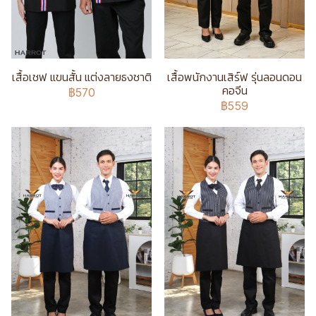
เสื้อเชฟ แขนสั้น แต่งลายธงชาติ
เสื้อพนักงานเสิร์ฟ รุ่นลอนดอน
คอจีน
฿570
฿559