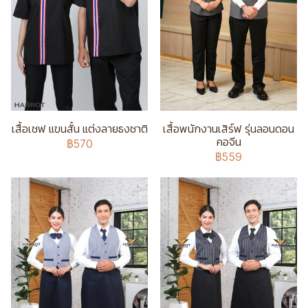
เสื้อเชฟ แขนสั้น แต่งลายธงชาติ
เสื้อพนักงานเสิร์ฟ รุ่นลอนดอน
คอจีน
฿570
฿559