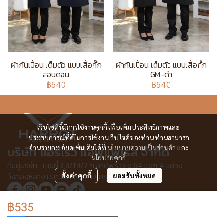
ผ้ากันเปื้อน เต็มตัว แบบเสื้อกั๊ก
ผ้ากันเปื้อน เต็มตัว แบบเสื้อกั๊ก
ลอนดอน
GM-ดำ
฿540
฿540
เว็บไซต์นี้มีการใช้งานคุกกี้ เพื่อเพิ่มประสิทธิภาพและ
ประสบการณ์ที่ดีในการใช้งานเว็บไซต์ของท่าน ท่านสามารถ
บริษัท แอร์โรว์ แอพแพเรล จำกัด
อ่านรายละเอียดเพิ่มเติมได้ที่
นโยบายความเป็นส่วนตัว
และ
นโยบายคุกกี้
ที่อยู่บริษัท : เลขที่ 3,3/1,3/2 ก.ลาดพร้าว ซ.64 แยก 4 แขวง
วังทองหลาง เขตวังทองหลาง กรุงเทพฯ 10310
ตั้งค่าคุกกี้
ยอมรับทั้งหมด
฿535