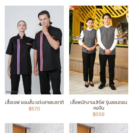
เสื้อเชฟ แขนสั้น แต่งลายธงชาติ
เสื้อพนักงานเสิร์ฟ รุ่นลอนดอน
คอจีน
฿570
฿559