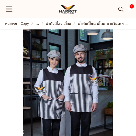
0
หน้าแรก - Copy
...
ผ้ากันเปื้่อน เอี๊ยม
ผ้ากันเปื้อน เอี๊ยม ลายวินเทจ แต่งดำ