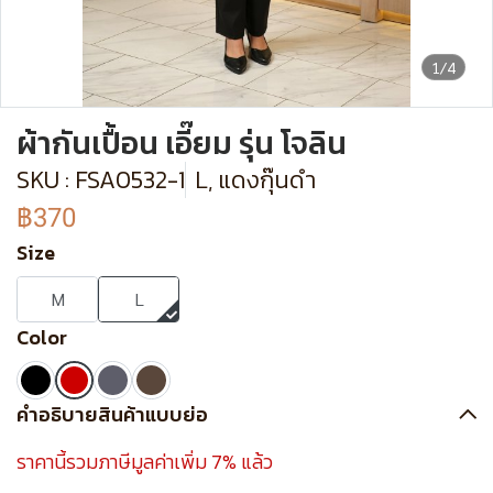
1/4
ผ้ากันเปื้อน เอี๊ยม รุ่น โจลิน
SKU : FSA0532-1
L, แดงกุ๊นดำ
฿370
Size
M
L
Color
คำอธิบายสินค้าแบบย่อ
ราคานี้รวมภาษีมูลค่าเพิ่ม 7% แล้ว