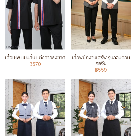
เสื้อเชฟ แขนสั้น แต่งลายธงชาติ
เสื้อพนักงานเสิร์ฟ รุ่นลอนดอน
คอจีน
฿570
฿559