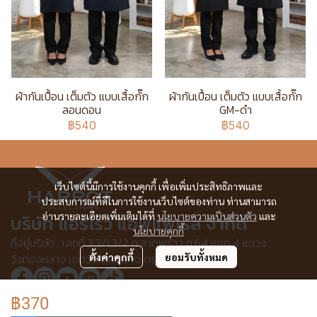
ผ้ากันเปื้อน เต็มตัว แบบเสื้อกั๊ก
ผ้ากันเปื้อน เต็มตัว แบบเสื้อกั๊ก
ลอนดอน
GM-ดำ
฿540
฿540
เว็บไซต์นี้มีการใช้งานคุกกี้ เพื่อเพิ่มประสิทธิภาพและ
ประสบการณ์ที่ดีในการใช้งานเว็บไซต์ของท่าน ท่านสามารถ
อ่านรายละเอียดเพิ่มเติมได้ที่
นโยบายความเป็นส่วนตัว
และ
บริษัท แอร์โรว์ แอพแพเรล จำกัด
นโยบายคุกกี้
ที่อยู่บริษัท : เลขที่ 3,3/1,3/2 ก.ลาดพร้าว ซ.64 แยก 4 แขวง
วังทองหลาง เขตวังทองหลาง กรุงเทพฯ 10310
ตั้งค่าคุกกี้
ยอมรับทั้งหมด
฿370