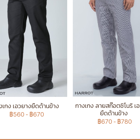
กางเกง ลายสก๊อตชิโนริ เ
งเกง เอวยางยืดด้านข้าง
ยืดด้านข้าง
฿560
-
฿670
฿670
-
฿780