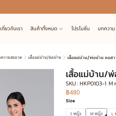
เกี่ยวกับเรา
สินค้าทั้งหมด
โปรโมชั่น
บทความ
ำความสะอาด
เสื้อแม่บ้าน/พ่อบ้าน
เสื้อแม่บ้าน/พ่อบ้าน คอฮ
เสื้อแม่บ้าน/
SKU : HKP0103-1
M ห
฿480
Size
S หญิง
M หญิง
L 