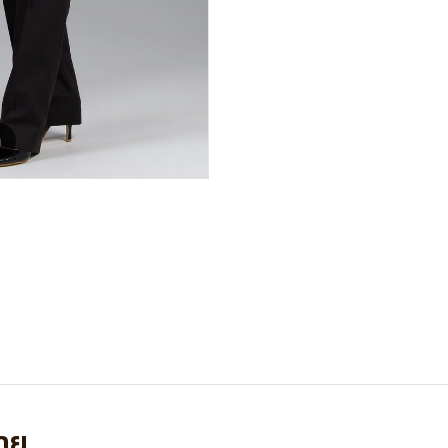
m
วาย