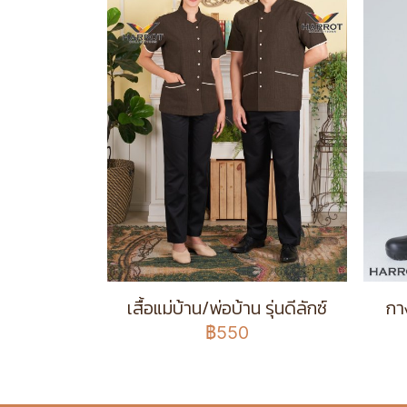
เสื้อแม่บ้าน/พ่อบ้าน รุ่นดีลักซ์
กา
฿550