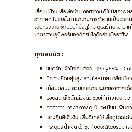
เสื้อแม่บ้าน เสื้อพ่อบ้าน คอฮาวาย ดีไซน์สุภา
อากาศดี ไม่อับชื้น เหมาะกับการทำงานเป็นเวล
เสียทรงง่าย ซักบ่อยก็ยังดูใหม่ ดูแลรักษาง่าย 
มาตรฐานยูนิฟอร์มองค์กรให้ดูดีอย่างมืออาชีพ
คุณสมบัติ :
ชนิดผ้า : ผ้าโทเรบิสคอป (Poly65% – Cot
มีความยืดหยุ่นสูง สวมใส่สบาย เคลื่อนไห
ให้สัมผัสนุ่ม สวมใส่สบาย ระบายอากาศได้
แขนสั้น ดีไซน์คล่องตัว ช่วยให้ทำงานสะดวก
คอฮาวาย ทรงสุภาพ ดูเป็นระเบียบ เพิ่มควา
แต่งกุ๊นสีน้ำเงิน เพิ่มดีเทลให้เสื้อดูโดดเด
กระดุมสีน้ำเงิน เข้าชุดกับดีไซน์โดยรวม เ