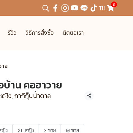
0
TH
รีวิว
วิธีการสั่งซื้อ
ติดต่อเรา
าวาย
พ่อบ้าน คอฮาวาย
ญิง, กากีกุ๊นน้ำตาล
แชร์
หญิง
XL หญิง
S ชาย
M ชาย