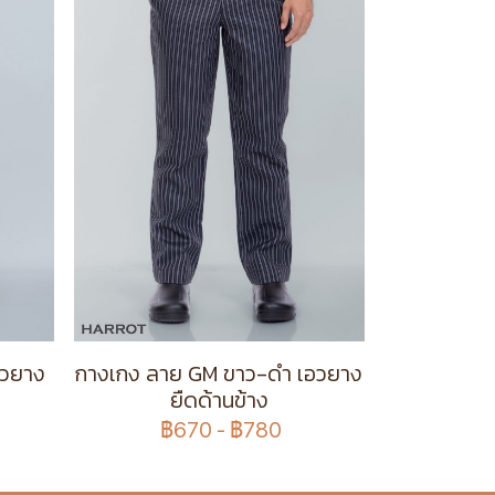
อวยาง
กางเกง ลาย GM ขาว-ดำ เอวยาง
ยืดด้านข้าง
฿670
-
฿780