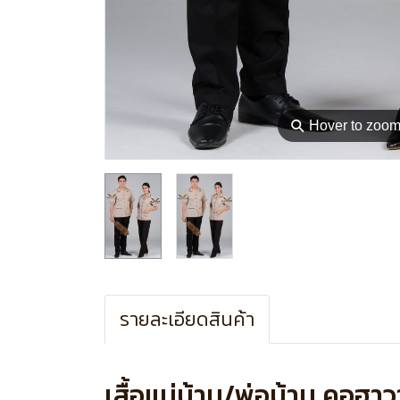
⚲
Hover to zoo
รายละเอียดสินค้า
เสื้อแม่บ้าน/พ่อบ้าน คอฮา