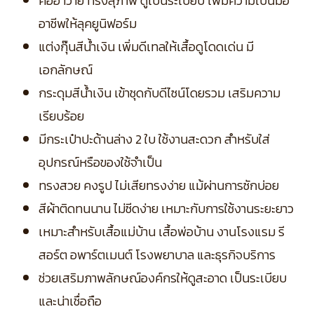
คอฮาวาย ทรงสุภาพ ดูเป็นระเบียบ เพิ่มความเป็นมือ
อาชีพให้ลุคยูนิฟอร์ม
แต่งกุ๊นสีน้ำเงิน เพิ่มดีเทลให้เสื้อดูโดดเด่น มี
เอกลักษณ์
กระดุมสีน้ำเงิน เข้าชุดกับดีไซน์โดยรวม เสริมความ
เรียบร้อย
มีกระเป๋าปะด้านล่าง 2 ใบ ใช้งานสะดวก สำหรับใส่
อุปกรณ์หรือของใช้จำเป็น
ทรงสวย คงรูป ไม่เสียทรงง่าย แม้ผ่านการซักบ่อย
สีผ้าติดทนนาน ไม่ซีดง่าย เหมาะกับการใช้งานระยะยาว
เหมาะสำหรับเสื้อแม่บ้าน เสื้อพ่อบ้าน งานโรงแรม รี
สอร์ต อพาร์ตเมนต์ โรงพยาบาล และธุรกิจบริการ
ช่วยเสริมภาพลักษณ์องค์กรให้ดูสะอาด เป็นระเบียบ
และน่าเชื่อถือ