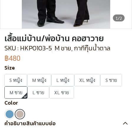
1/2
เสื้อแม่บ้าน/พ่อบ้าน คอฮาวาย
SKU : HKP0103-5
M ชาย, กากีกุ๊นน้ำตาล
฿480
Size
S หญิง
M หญิง
L หญิง
XL หญิง
S ชาย
M ชาย
L ชาย
XL ชาย
Color
คำอธิบายสินค้าแบบย่อ