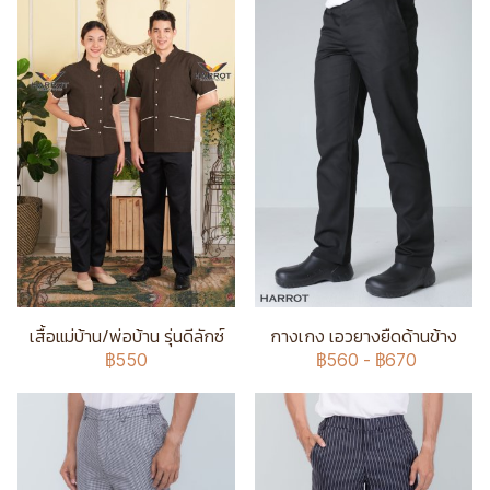
เสื้อแม่บ้าน/พ่อบ้าน รุ่นดีลักซ์
กางเกง เอวยางยืดด้านข้าง
฿550
฿560
-
฿670