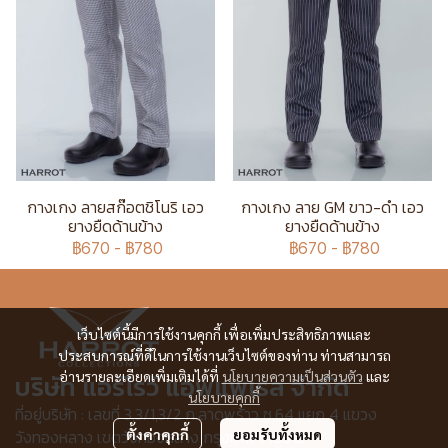
กางเกง ลายสก๊อตชิโนริ เอว
กางเกง ลาย GM ขาว-ดำ เอว
ยางยืดด้านข้าง
ยางยืดด้านข้าง
฿670
-
฿780
฿670
-
฿780
เว็บไซต์นี้มีการใช้งานคุกกี้ เพื่อเพิ่มประสิทธิภาพและ
ประสบการณ์ที่ดีในการใช้งานเว็บไซต์ของท่าน ท่านสามารถ
อ่านรายละเอียดเพิ่มเติมได้ที่
นโยบายความเป็นส่วนตัว
และ
บริษัท แอร์โรว์ แอพแพเรล จำกัด
นโยบายคุกกี้
ที่อยู่บริษัท : เลขที่ 3,3/1,3/2 ก.ลาดพร้าว ซ.64 แยก 4 แขวง
ตั้งค่าคุกกี้
ยอมรับทั้งหมด
วังทองหลาง เขตวังทองหลาง กรุงเทพฯ 10310