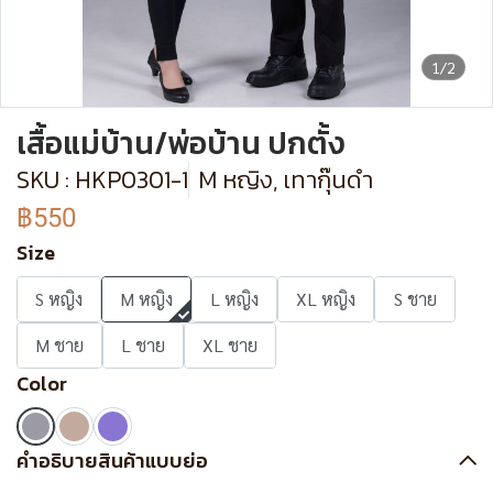
1/2
เสื้อแม่บ้าน/พ่อบ้าน ปกตั้ง
SKU : HKP0301-1
M หญิง, เทากุ๊นดำ
฿550
Size
S หญิง
M หญิง
L หญิง
XL หญิง
S ชาย
M ชาย
L ชาย
XL ชาย
Color
คำอธิบายสินค้าแบบย่อ