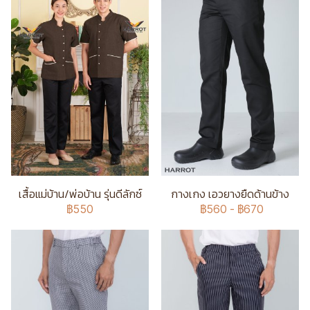
เสื้อแม่บ้าน/พ่อบ้าน รุ่นดีลักซ์
กางเกง เอวยางยืดด้านข้าง
฿550
฿560
-
฿670