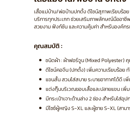
เสื้อแม่บ้าน/พ่อบ้านปกตั้ง ดีไซน์สุภาพเรียบ
บริการทุกประเภท ช่วยเสริมภาพลักษณ์มืออาชีพ
สวยงาม ฟังก์ชัน และความคุ้มค่า สำหรับองค์กรท
คุณสมบัติ :
ชนิดผ้า : ผ้าฟอร์จูน (Mixed Polyester) ค
ดีไซน์คอจีน (ปกตั้ง) เพิ่มความเรียบร้อย
แขนสั้น สวมใส่สบาย ระบายอากาศได้ดี เ
แต่งกุ๊นบริเวณขอบเสื้อและปลายแขน เพิ่
มีกระเป๋าเจาะด้านล่าง 2 ช่อง สำหรับใส่อ
มีไซซ์ผู้หญิง S-XL และผู้ชาย S-XL (สามา