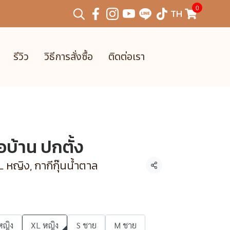
0
TH
รีวิว
วิธีการสั่งซื้อ
ติดต่อเรา
่อบ้าน ปกตั้ง
 หญิง, กากีกุ๊นน้ำตาล
แชร์
หญิง
XL หญิง
S ชาย
M ชาย