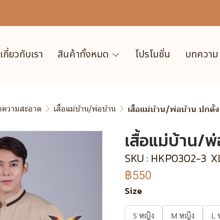
เกี่ยวกับเรา
สินค้าทั้งหมด
โปรโมชั่น
บทความ
ำความสะอาด
เสื้อแม่บ้าน/พ่อบ้าน
เสื้อแม่บ้าน/พ่อบ้าน ปกตั้ง
เสื้อแม่บ้าน/พ
SKU : HKP0302-3
XL
฿550
Size
S หญิง
M หญิง
L 