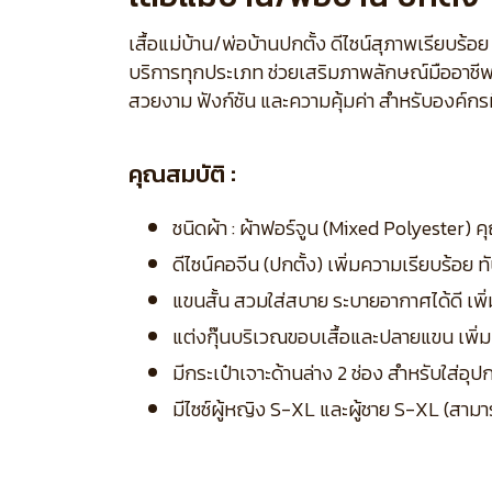
เสื้อแม่บ้าน/พ่อบ้านปกตั้ง ดีไซน์สุภาพเรียบ
บริการทุกประเภท ช่วยเสริมภาพลักษณ์มืออาชีพ
สวยงาม ฟังก์ชัน และความคุ้มค่า สำหรับองค์กรท
คุณสมบัติ :
ชนิดผ้า : ผ้าฟอร์จูน (Mixed Polyester) ค
ดีไซน์คอจีน (ปกตั้ง) เพิ่มความเรียบร้อย
แขนสั้น สวมใส่สบาย ระบายอากาศได้ดี เ
แต่งกุ๊นบริเวณขอบเสื้อและปลายแขน เพิ่
มีกระเป๋าเจาะด้านล่าง 2 ช่อง สำหรับใส่อ
มีไซซ์ผู้หญิง S-XL และผู้ชาย S-XL (สามา