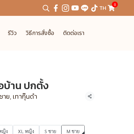
0
TH
รีวิว
วิธีการสั่งซื้อ
ติดต่อเรา
่อบ้าน ปกตั้ง
ชาย, เทากุ๊นดำ
แชร์
หญิง
XL หญิง
S ชาย
M ชาย