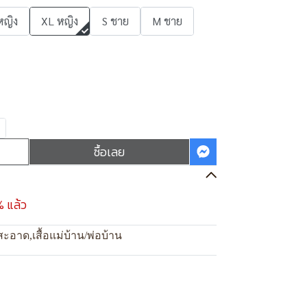
หญิง
XL หญิง
S ชาย
M ชาย
ซื้อเลย
% แล้ว
สะอาด
,
เสื้อแม่บ้าน/พ่อบ้าน