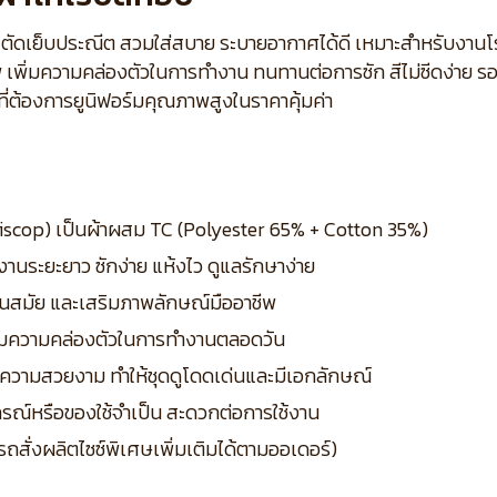
ร้อย ตัดเย็บประณีต สวมใส่สบาย ระบายอากาศได้ดี เหมาะสำหรับงา
 เพิ่มความคล่องตัวในการทำงาน ทนทานต่อการซัก สีไม่ซีดง่าย ร
ี่ต้องการยูนิฟอร์มคุณภาพสูงในราคาคุ้มค่า
Biscop) เป็นผ้าผสม TC (Polyester 65% + Cotton 35%)
งานระยะยาว ซักง่าย แห้งไว ดูแลรักษาง่าย
 ทันสมัย และเสริมภาพลักษณ์มืออาชีพ
พิ่มความคล่องตัวในการทำงานตลอดวัน
มความสวยงาม ทำให้ชุดดูโดดเด่นและมีเอกลักษณ์
ุปกรณ์หรือของใช้จำเป็น สะดวกต่อการใช้งาน
รถสั่งผลิตไซซ์พิเศษเพิ่มเติมได้ตามออเดอร์)