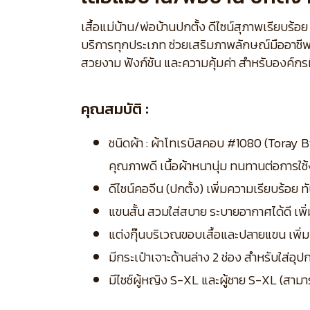
เสื้อแม่บ้าน/พ่อบ้านปกตั้ง ดีไซน์สุภาพเรียบ
บริการทุกประเภท ช่วยเสริมภาพลักษณ์มืออาชีพ
สวยงาม ฟังก์ชัน และความคุ้มค่า สำหรับองค์กรท
คุณสมบัติ :
ชนิดผ้า : ผ้าโทเรบิสคอบ #1080 (Toray 
คุณภาพดี เนื้อผ้าหนานุ่ม ทนทานต่อการใช้
ดีไซน์คอจีน (ปกตั้ง) เพิ่มความเรียบร้อย
แขนสั้น สวมใส่สบาย ระบายอากาศได้ดี เ
แต่งกุ๊นบริเวณขอบเสื้อและปลายแขน เพิ่
มีกระเป๋าเจาะด้านล่าง 2 ช่อง สำหรับใส่อ
มีไซซ์ผู้หญิง S-XL และผู้ชาย S-XL (สามา