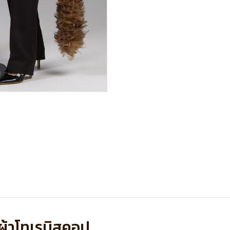
m
ง ผ้าโทเรบิสคอป