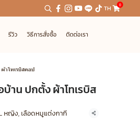
0
TH
รีวิว
วิธีการสั่งซื้อ
ติดต่อเรา
้ง ผ้าโทเรบิสคอป
่อบ้าน ปกตั้ง ผ้าโทเรบิส
 หญิง, เลือดหมูแต่งกากี
แชร์