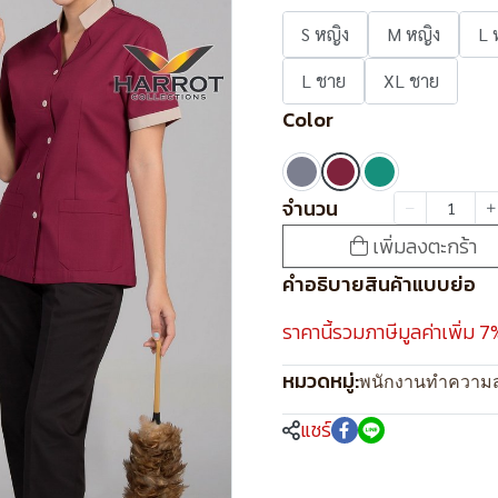
S หญิง
M หญิง
L 
L ชาย
XL ชาย
Color
จำนวน
เพิ่มลงตะกร้า
คำอธิบายสินค้าแบบย่อ
ราคานี้รวมภาษีมูลค่าเพิ่ม 7
หมวดหมู่:
พนักงานทำความ
แชร์