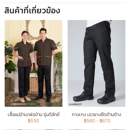
สินค้าที่เกี่ยวข้อง
เสื้อแม่บ้าน/พ่อบ้าน รุ่นดีลักซ์
กางเกง เอวยางยืดด้านข้าง
฿550
฿560
-
฿670