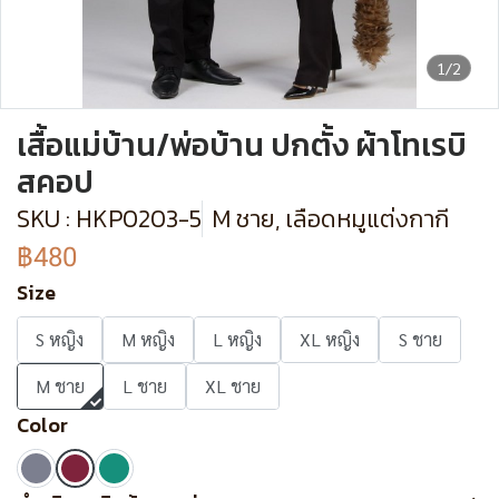
1/2
เสื้อแม่บ้าน/พ่อบ้าน ปกตั้ง ผ้าโทเรบิ
สคอป
SKU : HKP0203-5
M ชาย, เลือดหมูแต่งกากี
฿480
Size
S หญิง
M หญิง
L หญิง
XL หญิง
S ชาย
M ชาย
L ชาย
XL ชาย
Color