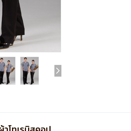
m
ง ผ้าโทเรบิสคอป