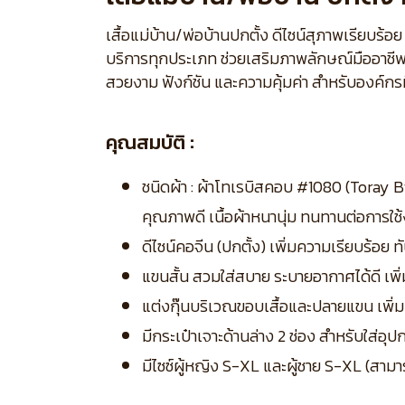
เสื้อแม่บ้าน/พ่อบ้านปกตั้ง ดีไซน์สุภาพเรียบ
บริการทุกประเภท ช่วยเสริมภาพลักษณ์มืออาชีพ
สวยงาม ฟังก์ชัน และความคุ้มค่า สำหรับองค์กรท
คุณสมบัติ :
ชนิดผ้า : ผ้าโทเรบิสคอบ #1080 (Toray 
คุณภาพดี เนื้อผ้าหนานุ่ม ทนทานต่อการใช้
ดีไซน์คอจีน (ปกตั้ง) เพิ่มความเรียบร้อย
แขนสั้น สวมใส่สบาย ระบายอากาศได้ดี เ
แต่งกุ๊นบริเวณขอบเสื้อและปลายแขน เพิ่
มีกระเป๋าเจาะด้านล่าง 2 ช่อง สำหรับใส่อ
มีไซซ์ผู้หญิง S-XL และผู้ชาย S-XL (สามา