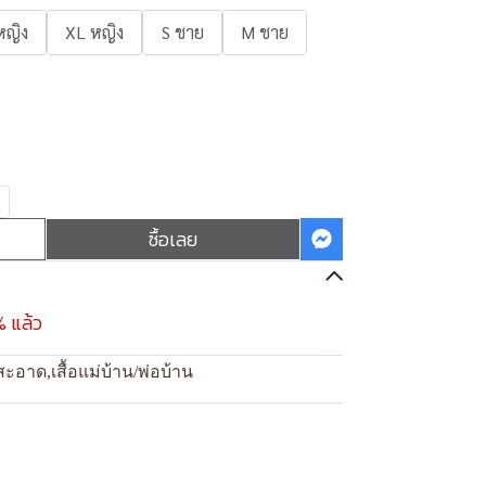
หญิง
XL หญิง
S ชาย
M ชาย
ซื้อเลย
% แล้ว
สะอาด
,
เสื้อแม่บ้าน/พ่อบ้าน