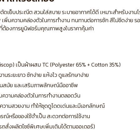
ร้อย ตัดเย็บประณีต สวมใส่สบาย ระบายอากาศได้ดี เหมาะสำหรับงา
 เพิ่มความคล่องตัวในการทำงาน ทนทานต่อการซัก สีไม่ซีดง่าย ร
ี่ต้องการยูนิฟอร์มคุณภาพสูงในราคาคุ้มค่า
Biscop) เป็นผ้าผสม TC (Polyester 65% + Cotton 35%)
งานระยะยาว ซักง่าย แห้งไว ดูแลรักษาง่าย
 ทันสมัย และเสริมภาพลักษณ์มืออาชีพ
พิ่มความคล่องตัวในการทำงานตลอดวัน
มความสวยงาม ทำให้ชุดดูโดดเด่นและมีเอกลักษณ์
ุปกรณ์หรือของใช้จำเป็น สะดวกต่อการใช้งาน
รถสั่งผลิตไซซ์พิเศษเพิ่มเติมได้ตามออเดอร์)