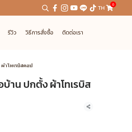
0
TH
รีวิว
วิธีการสั่งซื้อ
ติดต่อเรา
้ง ผ้าโทเรบิสคอป
่อบ้าน ปกตั้ง ผ้าโทเรบิส
แชร์