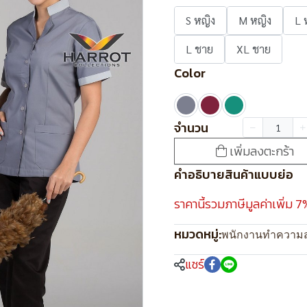
S หญิง
M หญิง
L 
L ชาย
XL ชาย
Color
จำนวน
เพิ่มลงตะกร้า
คำอธิบายสินค้าแบบย่อ
ราคานี้รวมภาษีมูลค่าเพิ่ม 7
หมวดหมู่:
พนักงานทำความ
แชร์