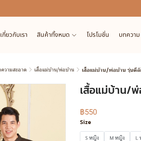
เกี่ยวกับเรา
สินค้าทั้งหมด
โปรโมชั่น
บทความ
ำความสะอาด
เสื้อแม่บ้าน/พ่อบ้าน
เสื้อแม่บ้าน/พ่อบ้าน รุ่นดีล
เสื้อแม่บ้าน/พ่
฿550
Size
S หญิง
M หญิง
L 