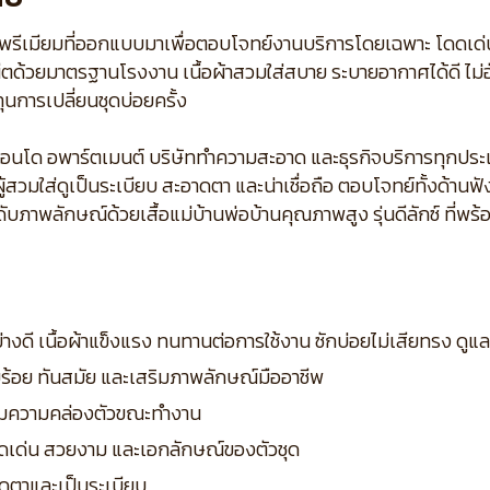
ณภาพพรีเมียมที่ออกแบบมาเพื่อตอบโจทย์งานบริการโดยเฉพาะ โดดเด่
ีตด้วยมาตรฐานโรงงาน เนื้อผ้าสวมใส่สบาย ระบายอากาศได้ดี ไม่อั
ุนการเปลี่ยนชุดบ่อยครั้ง
อนโด อพาร์ตเมนต์ บริษัททำความสะอาด และธุรกิจบริการทุกประ
้ผู้สวมใส่ดูเป็นระเบียบ สะอาดตา และน่าเชื่อถือ ตอบโจทย์ทั้งด้
ดับภาพลักษณ์ด้วยเสื้อแม่บ้านพ่อบ้านคุณภาพสูง รุ่นดีลักซ์ ที
ย่างดี เนื้อผ้าแข็งแรง ทนทานต่อการใช้งาน ซักบ่อยไม่เสียทรง ดูแ
ยบร้อย ทันสมัย และเสริมภาพลักษณ์มืออาชีพ
พิ่มความคล่องตัวขณะทำงาน
โดดเด่น สวยงาม และเอกลักษณ์ของตัวชุด
อาดตาและเป็นระเบียบ