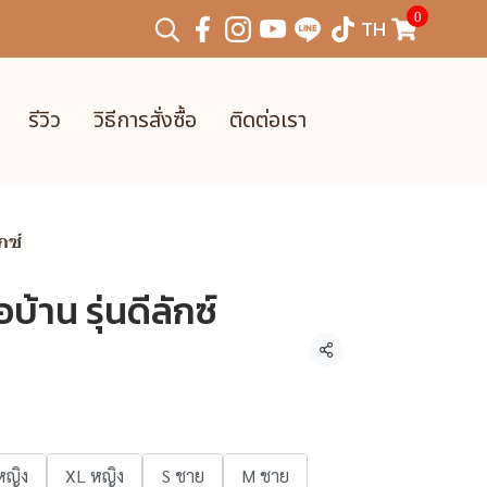
0
TH
รีวิว
วิธีการสั่งซื้อ
ติดต่อเรา
ักซ์
อบ้าน รุ่นดีลักซ์
แชร์
หญิง
XL หญิง
S ชาย
M ชาย