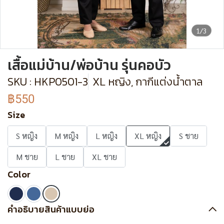
1/3
เสื้อแม่บ้าน/พ่อบ้าน รุ่นคอบัว
SKU : HKP0501-3
XL หญิง, กากีแต่งน้ำตาล
฿550
Size
S หญิง
M หญิง
L หญิง
XL หญิง
S ชาย
M ชาย
L ชาย
XL ชาย
Color
คำอธิบายสินค้าแบบย่อ