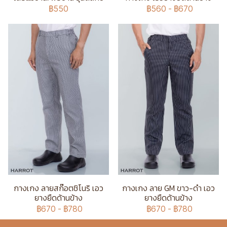
฿550
฿560
-
฿670
กางเกง ลายสก๊อตชิโนริ เอว
กางเกง ลาย GM ขาว-ดำ เอว
ยางยืดด้านข้าง
ยางยืดด้านข้าง
฿670
-
฿780
฿670
-
฿780