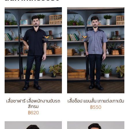
เสื้อซาฟารี เสื้อพนักงานขับรถ
เสื้อช็อป แขนสั้น เทาแต่งเทาเข้ม
สีกรม
฿550
฿620