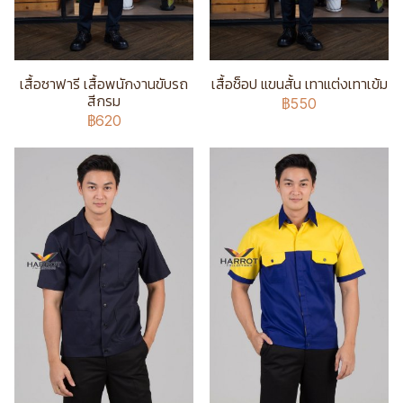
เสื้อซาฟารี เสื้อพนักงานขับรถ
เสื้อช็อป แขนสั้น เทาแต่งเทาเข้ม
สีกรม
฿550
฿620