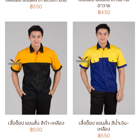
ฮาวาย
฿550
฿450
เสื้อช็อป แขนสั้น สีดำ-เหลือง
เสื้อช็อป แขนสั้น สีน้ำเงิน-
เหลือง
฿550
฿550