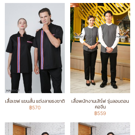
เสื้อเชฟ แขนสั้น แต่งลายธงชาติ
เสื้อพนักงานเสิร์ฟ รุ่นลอนดอน
คอจีน
฿570
฿559