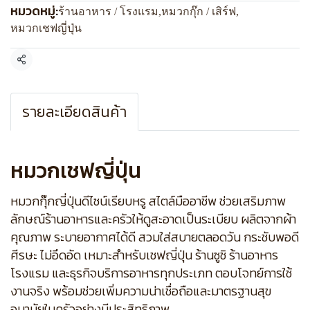
หมวดหมู่:
ร้านอาหาร / โรงแรม
,
หมวกกุ๊ก / เสิร์ฟ
,
หมวกเชฟญี่ปุ่น
แชร์
รายละเอียดสินค้า
หมวกเชฟญี่ปุ่น
หมวกกุ๊กญี่ปุ่นดีไซน์เรียบหรู สไตล์มืออาชีพ ช่วยเสริมภาพ
ลักษณ์ร้านอาหารและครัวให้ดูสะอาดเป็นระเบียบ ผลิตจากผ้า
คุณภาพ ระบายอากาศได้ดี สวมใส่สบายตลอดวัน กระชับพอดี
ศีรษะ ไม่อึดอัด เหมาะสำหรับเชฟญี่ปุ่น ร้านซูชิ ร้านอาหาร
โรงแรม และธุรกิจบริการอาหารทุกประเภท ตอบโจทย์การใช้
งานจริง พร้อมช่วยเพิ่มความน่าเชื่อถือและมาตรฐานสุข
อนามัยในครัวอย่างมีประสิทธิภาพ