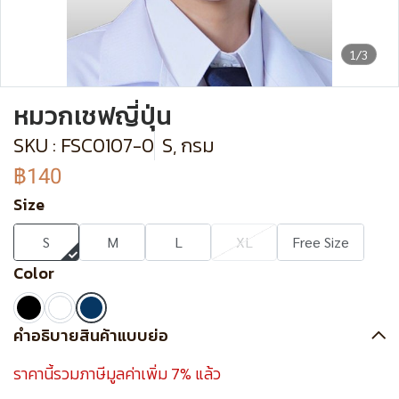
1/3
หมวกเชฟญี่ปุ่น
SKU : FSC0107-0
S, กรม
฿140
Size
S
M
L
XL
Free Size
Color
คำอธิบายสินค้าแบบย่อ
ราคานี้รวมภาษีมูลค่าเพิ่ม 7% แล้ว