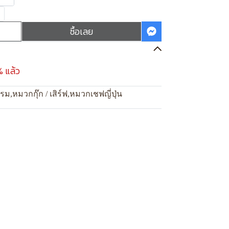
ซื้อเลย
% แล้ว
แรม
,
หมวกกุ๊ก / เสิร์ฟ
,
หมวกเชฟญี่ปุ่น