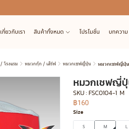
เกี่ยวกับเรา
สินค้าทั้งหมด
โปรโมชั่น
บทความ
 / โรงแรม
หมวกกุ๊ก / เสิร์ฟ
หมวกเชฟญี่ปุ่น
หมวกเชฟญี่ปุ่
หมวกเชฟญี่ปุ
SKU : FSC0104-1
M
฿160
Size
S
M
L