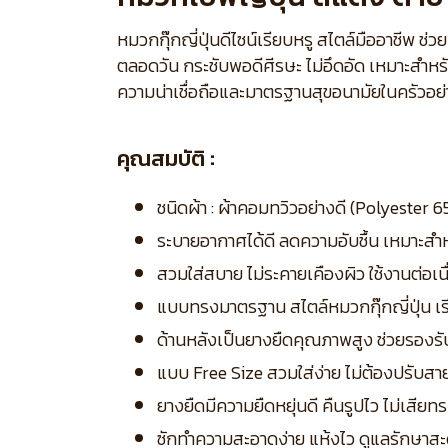
หมวกกุ๊กญี่ปุ่นดีไซน์เรียบหรู สไตล์มืออาชีพ
ตลอดวัน กระชับพอดีศีรษะ ไม่อึดอัด เหมาะสำหรั
ความน่าเชื่อถือและมาตรฐานสุขอนามัยในครัวอย่
คุณสมบัติ :
ชนิดผ้า : ผ้าคอมทวิวอย่างดี (Polyester 6
ระบายอากาศได้ดี ลดความอับชื้น เหมาะสำห
สวมใส่สบาย ไม่ระคายเคืองผิว ใช้งานต่อเน
แบบทรงมาตรฐาน สไตล์หมวกกุ๊กญี่ปุ่น เรี
ด้านหลังเป็นยางยืดคุณภาพสูง ช่วยรอง
แบบ Free Size สวมใส่ง่าย ไม่ต้องปรับสา
ยางยืดมีความยืดหยุ่นดี คืนรูปไว ไม่เสียท
ซักทำความสะอาดง่าย แห้งไว ดูแลรักษาส