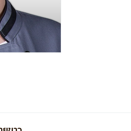
่ายขาว