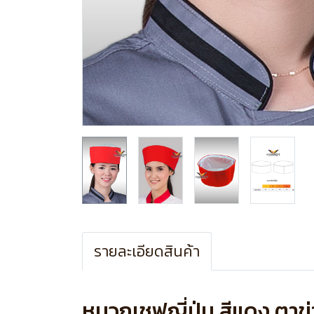
รายละเอียดสินค้า
หมวกเชฟญี่ปุ่น สีแดง ตาข