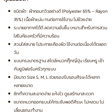
ชนิดผ้า : ผ้าคอมทวิวอย่างดี (Polyester 65% – Rayon
35%) เนื้อผ้าแน่น ทนต่อการใช้งาน ไม่ย้วยง่าย
ระบายอากาศได้ดี ลดความอับชื้น เหมาะสำหรับการสวม
ใส่ในห้องครัวที่มีความร้อน
สวมใส่สบาย ไม่ระคายเคืองผิว ใช้งานต่อเนื่องได้ตลอด
วัน
แบบทรงมาตรฐาน สไตล์หมวกกุ๊กญี่ปุ่น เรียบหรู เข้า
กับยูนิฟอร์มครัวทุกแบบ
มีขนาด Size S, M, L ช่วยรองรับรอบศีรษะได้หลาก
หลายขนาด
ซักทำความสะอาดง่าย แห้งไว ดูแลรักษาสะดวก
ขนาดหมวกออกแบบให้กระชับพอดีศีรษะ ไม่หลวม ไม่
เลื่อนขณะทำงาน