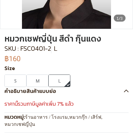
1/3
หมวกเชฟญี่ปุ่น สีดำ กุ๊นแดง
SKU : FSC0401-2
L
฿160
Size
S
M
L
คำอธิบายสินค้าแบบย่อ
ราคานี้รวมภาษีมูลค่าเพิ่ม 7% แล้ว
หมวดหมู่:
ร้านอาหาร / โรงแรม
,
หมวกกุ๊ก / เสิร์ฟ
,
หมวกเชฟญี่ปุ่น