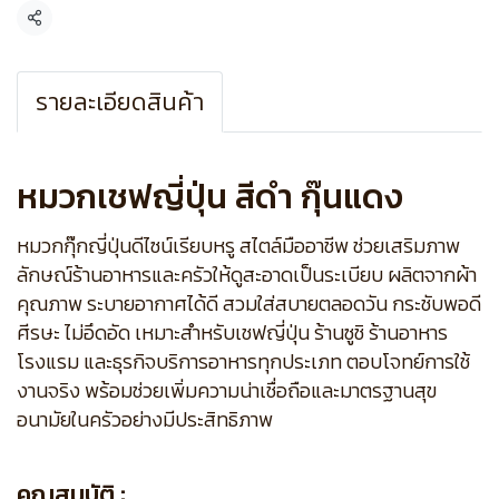
แชร์
รายละเอียดสินค้า
หมวกเชฟญี่ปุ่น สีดำ กุ๊นแดง
หมวกกุ๊กญี่ปุ่นดีไซน์เรียบหรู สไตล์มืออาชีพ ช่วยเสริมภาพ
ลักษณ์ร้านอาหารและครัวให้ดูสะอาดเป็นระเบียบ ผลิตจากผ้า
คุณภาพ ระบายอากาศได้ดี สวมใส่สบายตลอดวัน กระชับพอดี
ศีรษะ ไม่อึดอัด เหมาะสำหรับเชฟญี่ปุ่น ร้านซูชิ ร้านอาหาร
โรงแรม และธุรกิจบริการอาหารทุกประเภท ตอบโจทย์การใช้
งานจริง พร้อมช่วยเพิ่มความน่าเชื่อถือและมาตรฐานสุข
อนามัยในครัวอย่างมีประสิทธิภาพ
คุณสมบัติ :