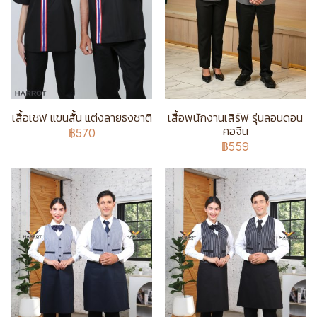
เสื้อเชฟ แขนสั้น แต่งลายธงชาติ
เสื้อพนักงานเสิร์ฟ รุ่นลอนดอน
คอจีน
฿570
฿559