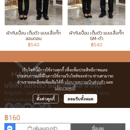
ผ้ากันเปื้อน เต็มตัว แบบเสื้อกั๊ก
ผ้ากันเปื้อน เต็มตัว แบบเสื้อกั๊ก
ลอนดอน
GM-ดำ
฿540
฿540
เว็บไซต์นี้มีการใช้งานคุกกี้ เพื่อเพิ่มประสิทธิภาพและ
ประสบการณ์ที่ดีในการใช้งานเว็บไซต์ของท่าน ท่านสามารถ
อ่านรายละเอียดเพิ่มเติมได้ที่
นโยบายความเป็นส่วนตัว
และ
บริษัท แอร์โรว์ แอพแพเรล จำกัด
นโยบายคุกกี้
ที่อยู่บริษัท : เลขที่ 3,3/1,3/2 ก.ลาดพร้าว ซ.64 แยก 4 แขวง
วังทองหลาง เขตวังทองหลาง กรุงเทพฯ 10310
ตั้งค่าคุกกี้
ยอมรับทั้งหมด
฿160
© Copyright 2025 All Rights Reserved.
เพิ่มลงตะกร้า
ซื้อเลย