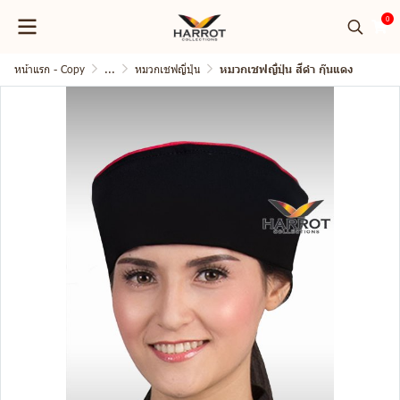
0
หน้าแรก - Copy
...
หมวกเชฟญี่ปุ่น
หมวกเชฟญี่ปุ่น สีดำ กุ๊นแดง