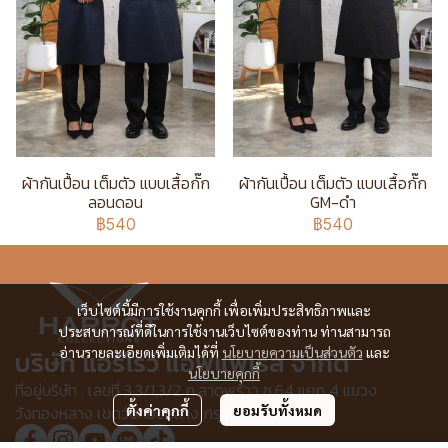
ผ้ากันเปื้อน เต็มตัว แบบเสื้อกั๊ก
ผ้ากันเปื้อน เต็มตัว แบบเสื้อกั๊ก
ลอนดอน
GM-ดำ
฿540
฿540
เว็บไซต์นี้มีการใช้งานคุกกี้ เพื่อเพิ่มประสิทธิภาพและ
ประสบการณ์ที่ดีในการใช้งานเว็บไซต์ของท่าน ท่านสามารถ
อ่านรายละเอียดเพิ่มเติมได้ที่
นโยบายความเป็นส่วนตัว
และ
บริษัท แอร์โรว์ แอพแพเรล จำกัด
นโยบายคุกกี้
ที่อยู่บริษัท : เลขที่ 3,3/1,3/2 ก.ลาดพร้าว ซ.64 แยก 4 แขวง
วังทองหลาง เขตวังทองหลาง กรุงเทพฯ 10310
ตั้งค่าคุกกี้
ยอมรับทั้งหมด