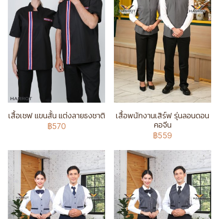
เสื้อเชฟ แขนสั้น แต่งลายธงชาติ
เสื้อพนักงานเสิร์ฟ รุ่นลอนดอน
คอจีน
฿570
฿559