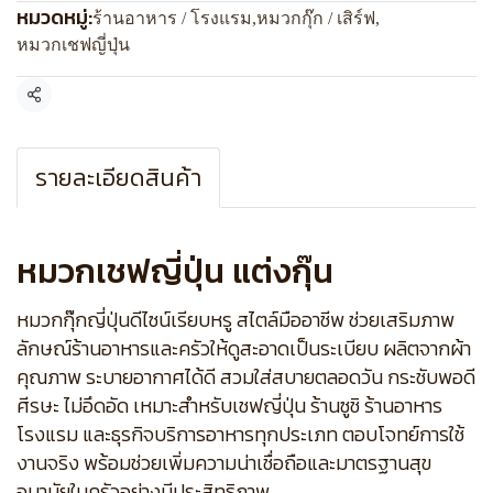
หมวดหมู่:
ร้านอาหาร / โรงแรม
,
หมวกกุ๊ก / เสิร์ฟ
,
หมวกเชฟญี่ปุ่น
แชร์
รายละเอียดสินค้า
หมวกเชฟญี่ปุ่น แต่งกุ๊น
หมวกกุ๊กญี่ปุ่นดีไซน์เรียบหรู สไตล์มืออาชีพ ช่วยเสริมภาพ
ลักษณ์ร้านอาหารและครัวให้ดูสะอาดเป็นระเบียบ ผลิตจากผ้า
คุณภาพ ระบายอากาศได้ดี สวมใส่สบายตลอดวัน กระชับพอดี
ศีรษะ ไม่อึดอัด เหมาะสำหรับเชฟญี่ปุ่น ร้านซูชิ ร้านอาหาร
โรงแรม และธุรกิจบริการอาหารทุกประเภท ตอบโจทย์การใช้
งานจริง พร้อมช่วยเพิ่มความน่าเชื่อถือและมาตรฐานสุข
อนามัยในครัวอย่างมีประสิทธิภาพ