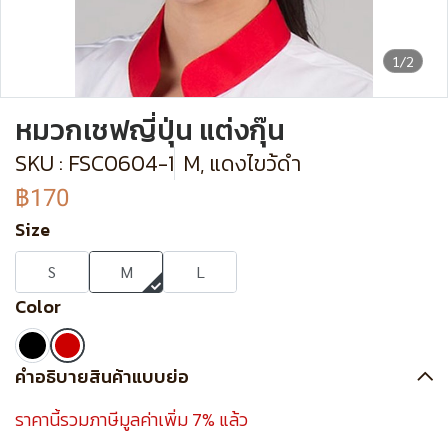
1/2
หมวกเชฟญี่ปุ่น แต่งกุ๊น
SKU : FSC0604-1
M, แดงไขว้ดำ
฿170
Size
S
M
L
Color
คำอธิบายสินค้าแบบย่อ
ราคานี้รวมภาษีมูลค่าเพิ่ม 7% แล้ว