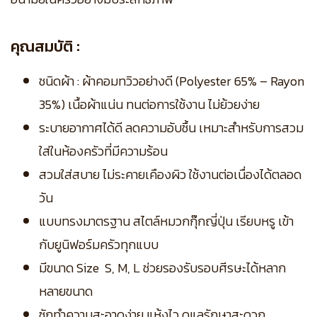
คุณสมบัติ :
ชนิดผ้า : ผ้าคอมทวิวอย่างดี (Polyester 65% – Rayon
35%) เนื้อผ้าแน่น ทนต่อการใช้งาน ไม่ย้วยง่าย
ระบายอากาศได้ดี ลดความอับชื้น เหมาะสำหรับการสวม
ใส่ในห้องครัวที่มีความร้อน
สวมใส่สบาย ไม่ระคายเคืองผิว ใช้งานต่อเนื่องได้ตลอด
วัน
แบบทรงมาตรฐาน สไตล์หมวกกุ๊กญี่ปุ่น เรียบหรู เข้า
กับยูนิฟอร์มครัวทุกแบบ
มีขนาด Size S, M, L ช่วยรองรับรอบศีรษะได้หลาก
หลายขนาด
ซักทำความสะอาดง่าย แห้งไว ดูแลรักษาสะดวก