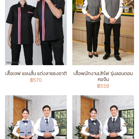
เสื้อเชฟ แขนสั้น แต่งลายธงชาติ
เสื้อพนักงานเสิร์ฟ รุ่นลอนดอน
คอจีน
฿570
฿559