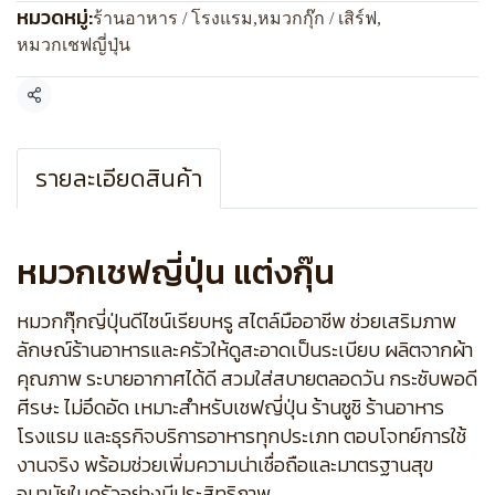
หมวดหมู่:
ร้านอาหาร / โรงแรม
,
หมวกกุ๊ก / เสิร์ฟ
,
หมวกเชฟญี่ปุ่น
แชร์
รายละเอียดสินค้า
หมวกเชฟญี่ปุ่น แต่งกุ๊น
หมวกกุ๊กญี่ปุ่นดีไซน์เรียบหรู สไตล์มืออาชีพ ช่วยเสริมภาพ
ลักษณ์ร้านอาหารและครัวให้ดูสะอาดเป็นระเบียบ ผลิตจากผ้า
คุณภาพ ระบายอากาศได้ดี สวมใส่สบายตลอดวัน กระชับพอดี
ศีรษะ ไม่อึดอัด เหมาะสำหรับเชฟญี่ปุ่น ร้านซูชิ ร้านอาหาร
โรงแรม และธุรกิจบริการอาหารทุกประเภท ตอบโจทย์การใช้
งานจริง พร้อมช่วยเพิ่มความน่าเชื่อถือและมาตรฐานสุข
อนามัยในครัวอย่างมีประสิทธิภาพ