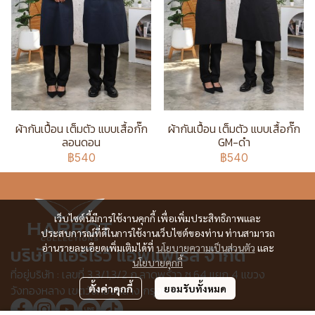
ผ้ากันเปื้อน เต็มตัว แบบเสื้อกั๊ก
ผ้ากันเปื้อน เต็มตัว แบบเสื้อกั๊ก
ลอนดอน
GM-ดำ
฿540
฿540
เว็บไซต์นี้มีการใช้งานคุกกี้ เพื่อเพิ่มประสิทธิภาพและ
ประสบการณ์ที่ดีในการใช้งานเว็บไซต์ของท่าน ท่านสามารถ
อ่านรายละเอียดเพิ่มเติมได้ที่
นโยบายความเป็นส่วนตัว
และ
บริษัท แอร์โรว์ แอพแพเรล จำกัด
นโยบายคุกกี้
ที่อยู่บริษัท : เลขที่ 3,3/1,3/2 ก.ลาดพร้าว ซ.64 แยก 4 แขวง
วังทองหลาง เขตวังทองหลาง กรุงเทพฯ 10310
ตั้งค่าคุกกี้
ยอมรับทั้งหมด