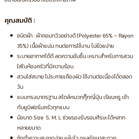
คุณสมบัติ :
ชนิดผ้า : ผ้าคอมทวิวอย่างดี (Polyester 65% – Rayon
35%) เนื้อผ้าแน่น ทนต่อการใช้งาน ไม่ย้วยง่าย
ระบายอากาศได้ดี ลดความอับชื้น เหมาะสำหรับการสวม
ใส่ในห้องครัวที่มีความร้อน
สวมใส่สบาย ไม่ระคายเคืองผิว ใช้งานต่อเนื่องได้ตลอด
วัน
แบบทรงมาตรฐาน สไตล์หมวกกุ๊กญี่ปุ่น เรียบหรู เข้า
กับยูนิฟอร์มครัวทุกแบบ
มีขนาด Size S, M, L ช่วยรองรับรอบศีรษะได้หลาก
หลายขนาด
ซักทำความสะอาดง่าย แห้งไว ดูแลรักษาสะดวก