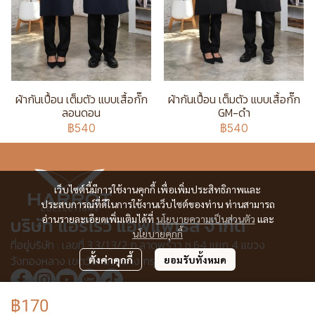
ผ้ากันเปื้อน เต็มตัว แบบเสื้อกั๊ก
ผ้ากันเปื้อน เต็มตัว แบบเสื้อกั๊ก
ลอนดอน
GM-ดำ
฿540
฿540
เว็บไซต์นี้มีการใช้งานคุกกี้ เพื่อเพิ่มประสิทธิภาพและ
ประสบการณ์ที่ดีในการใช้งานเว็บไซต์ของท่าน ท่านสามารถ
บริษัท แอร์โรว์ แอพแพเรล จำกัด
อ่านรายละเอียดเพิ่มเติมได้ที่
นโยบายความเป็นส่วนตัว
และ
นโยบายคุกกี้
ที่อยู่บริษัท : เลขที่ 3,3/1,3/2 ก.ลาดพร้าว ซ.64 แยก 4 แขวง
วังทองหลาง เขตวังทองหลาง กรุงเทพฯ 10310
ตั้งค่าคุกกี้
ยอมรับทั้งหมด
฿170