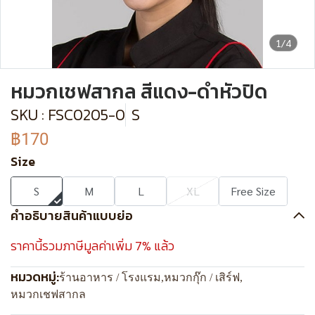
1/4
หมวกเชฟสากล สีแดง-ดำหัวปิด
SKU : FSC0205-0
S
฿170
Size
S
M
L
XL
Free Size
คำอธิบายสินค้าแบบย่อ
ราคานี้รวมภาษีมูลค่าเพิ่ม 7% แล้ว
หมวดหมู่:
ร้านอาหาร / โรงแรม
,
หมวกกุ๊ก / เสิร์ฟ
,
หมวกเชฟสากล