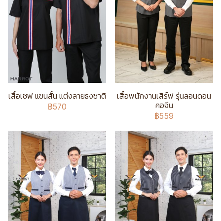
เสื้อเชฟ แขนสั้น แต่งลายธงชาติ
เสื้อพนักงานเสิร์ฟ รุ่นลอนดอน
คอจีน
฿570
฿559