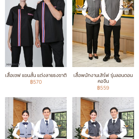
เสื้อเชฟ แขนสั้น แต่งลายธงชาติ
เสื้อพนักงานเสิร์ฟ รุ่นลอนดอน
คอจีน
฿570
฿559