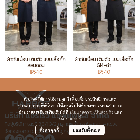
ผ้ากันเปื้อน เต็มตัว แบบเสื้อกั๊ก
ผ้ากันเปื้อน เต็มตัว แบบเสื้อกั๊ก
ลอนดอน
GM-ดำ
฿540
฿540
เว็บไซต์นี้มีการใช้งานคุกกี้ เพื่อเพิ่มประสิทธิภาพและ
ประสบการณ์ที่ดีในการใช้งานเว็บไซต์ของท่าน ท่านสามารถ
อ่านรายละเอียดเพิ่มเติมได้ที่
นโยบายความเป็นส่วนตัว
และ
บริษัท แอร์โรว์ แอพแพเรล จำกัด
นโยบายคุกกี้
ที่อยู่บริษัท : เลขที่ 3,3/1,3/2 ก.ลาดพร้าว ซ.64 แยก 4 แขวง
วังทองหลาง เขตวังทองหลาง กรุงเทพฯ 10310
ตั้งค่าคุกกี้
ยอมรับทั้งหมด