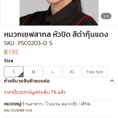
1/4
หมวกเชฟสากล หัวปิด สีดำกุ๊นแดง
SKU : FSC0203-0
S
฿195
Size
S
M
L
XL
Free Size
คำอธิบายสินค้าแบบย่อ
ราคานี้รวมภาษีมูลค่าเพิ่ม 7% แล้ว
หมวดหมู่:
ร้านอาหาร / โรงแรม
,
หมวกกุ๊ก / เสิร์ฟ
,
หมวกเชฟสากล