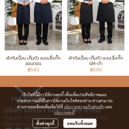
ผ้ากันเปื้อน เต็มตัว แบบเสื้อกั๊ก
ผ้ากันเปื้อน เต็มตัว แบบเสื้อกั๊ก
ลอนดอน
GM-ดำ
฿540
฿540
เว็บไซต์นี้มีการใช้งานคุกกี้ เพื่อเพิ่มประสิทธิภาพและ
ประสบการณ์ที่ดีในการใช้งานเว็บไซต์ของท่าน ท่านสามารถ
อ่านรายละเอียดเพิ่มเติมได้ที่
นโยบายความเป็นส่วนตัว
และ
บริษัท แอร์โรว์ แอพแพเรล จำกัด
นโยบายคุกกี้
ที่อยู่บริษัท : เลขที่ 3,3/1,3/2 ก.ลาดพร้าว ซ.64 แยก 4 แขวง
วังทองหลาง เขตวังทองหลาง กรุงเทพฯ 10310
ตั้งค่าคุกกี้
ยอมรับทั้งหมด