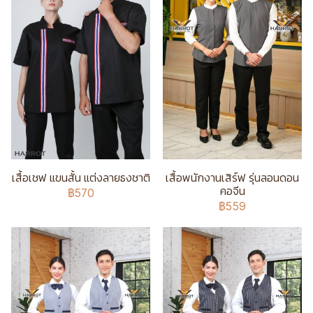
เสื้อเชฟ แขนสั้น แต่งลายธงชาติ
เสื้อพนักงานเสิร์ฟ รุ่นลอนดอน
คอจีน
฿570
฿559