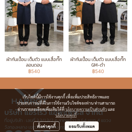
ผ้ากันเปื้อน เต็มตัว แบบเสื้อกั๊ก
ผ้ากันเปื้อน เต็มตัว แบบเสื้อกั๊ก
ลอนดอน
GM-ดำ
฿540
฿540
เว็บไซต์นี้มีการใช้งานคุกกี้ เพื่อเพิ่มประสิทธิภาพและ
ประสบการณ์ที่ดีในการใช้งานเว็บไซต์ของท่าน ท่านสามารถ
อ่านรายละเอียดเพิ่มเติมได้ที่
นโยบายความเป็นส่วนตัว
และ
บริษัท แอร์โรว์ แอพแพเรล จำกัด
นโยบายคุกกี้
ที่อยู่บริษัท : เลขที่ 3,3/1,3/2 ก.ลาดพร้าว ซ.64 แยก 4 แขวง
วังทองหลาง เขตวังทองหลาง กรุงเทพฯ 10310
ตั้งค่าคุกกี้
ยอมรับทั้งหมด