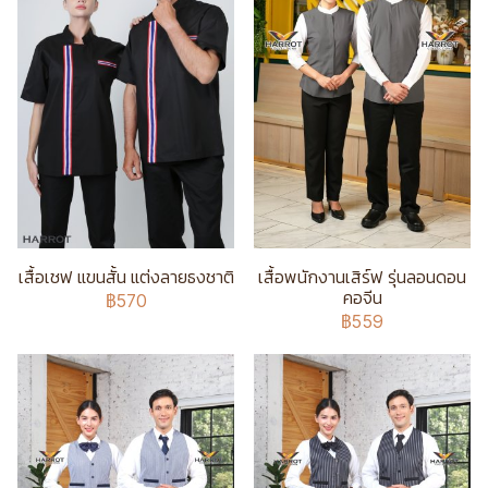
เสื้อเชฟ แขนสั้น แต่งลายธงชาติ
เสื้อพนักงานเสิร์ฟ รุ่นลอนดอน
คอจีน
฿570
฿559