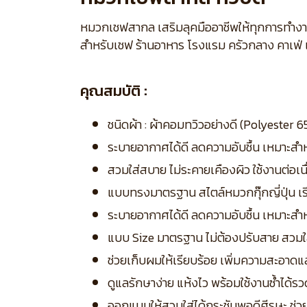
หมวกเชฟสากล เสริมลุคมืออาชีพให้ทุกการทำงา
สำหรับเชฟ ร้านอาหาร โรงแรม ครัวกลาง คาเฟ่
คุณสมบัติ :
ชนิดผ้า : ผ้าคอมทวิวอย่างดี (Polyester 6
ระบายอากาศได้ดี ลดความอับชื้น เหมาะสำห
สวมใส่สบาย ไม่ระคายเคืองผิว ใช้งานต่อเน
แบบทรงมาตรฐาน สไตล์หมวกกุ๊กญี่ปุ่น เรี
ระบายอากาศได้ดี ลดความอับชื้น เหมาะสำหร
แบบ Size มาตรฐาน ไม่ต้องปรับสาย สวมใส
ช่วยเก็บผมให้เรียบร้อย เพิ่มความสะอาดแ
ดูแลรักษาง่าย แห้งไว พร้อมใช้งานซ้ำได้รว
ออกแบบให้สวมใส่ได้กระชับพอดีศีรษะ ช่วย