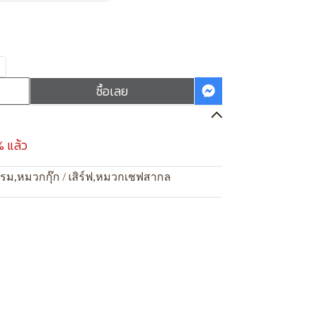
ซื้อเลย
% แล้ว
แรม
,
หมวกกุ๊ก / เสิร์ฟ
,
หมวกเชฟสากล