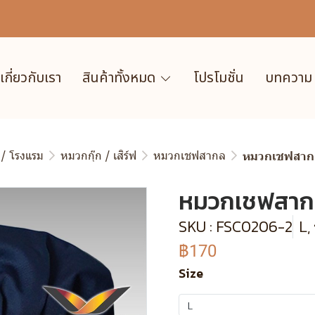
เกี่ยวกับเรา
สินค้าทั้งหมด
โปรโมชั่น
บทความ
 / โรงแรม
หมวกกุ๊ก / เสิร์ฟ
หมวกเชฟสากล
หมวกเชฟสากล
หมวกเชฟสากล
SKU : FSC0206-2
L,
฿170
Size
L