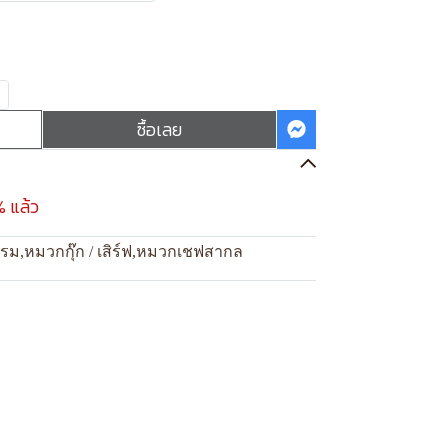
ซื้อเลย
% แล้ว
แรม
,
หมวกกุ๊ก / เสิร์ฟ
,
หมวกเชฟสากล