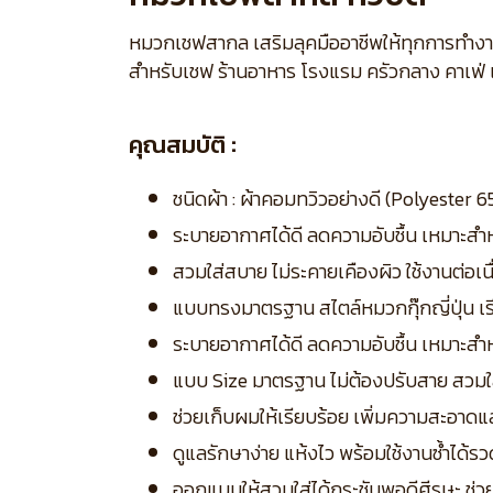
หมวกเชฟสากล เสริมลุคมืออาชีพให้ทุกการทำงา
สำหรับเชฟ ร้านอาหาร โรงแรม ครัวกลาง คาเฟ่
คุณสมบัติ :
ชนิดผ้า : ผ้าคอมทวิวอย่างดี (Polyester 6
ระบายอากาศได้ดี ลดความอับชื้น เหมาะสำห
สวมใส่สบาย ไม่ระคายเคืองผิว ใช้งานต่อเน
แบบทรงมาตรฐาน สไตล์หมวกกุ๊กญี่ปุ่น เรี
ระบายอากาศได้ดี ลดความอับชื้น เหมาะสำหร
แบบ Size มาตรฐาน ไม่ต้องปรับสาย สวมใส
ช่วยเก็บผมให้เรียบร้อย เพิ่มความสะอาดแ
ดูแลรักษาง่าย แห้งไว พร้อมใช้งานซ้ำได้รว
ออกแบบให้สวมใส่ได้กระชับพอดีศีรษะ ช่วย