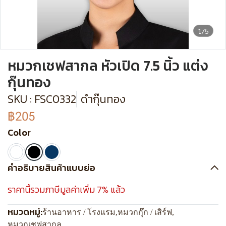
1/5
หมวกเชฟสากล หัวเปิด 7.5 นิ้ว แต่ง
กุ๊นทอง
SKU : FSC0332
ดำกุ๊นทอง
฿205
Color
คำอธิบายสินค้าแบบย่อ
ราคานี้รวมภาษีมูลค่าเพิ่ม 7% แล้ว
หมวดหมู่:
ร้านอาหาร / โรงแรม
,
หมวกกุ๊ก / เสิร์ฟ
,
หมวกเชฟสากล