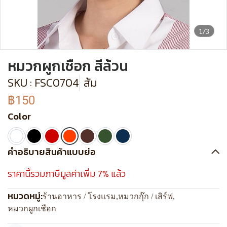
1/3
หมวกผูกเชือก สีล้วน
SKU : FSC0704
ส้ม
฿150
Color
คำอธิบายสินค้าแบบย่อ
ราคานี้รวมภาษีมูลค่าเพิ่ม 7% แล้ว
หมวดหมู่:
ร้านอาหาร / โรงแรม
,
หมวกกุ๊ก / เสิร์ฟ
,
หมวกผูกเชือก