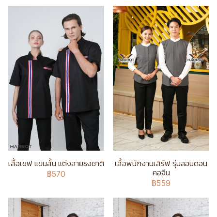
เสื้อเชฟ แขนสั้น แต่งลายธงชาติ
เสื้อพนักงานเสิร์ฟ รุ่นลอนดอน
คอจีน
฿570
฿559