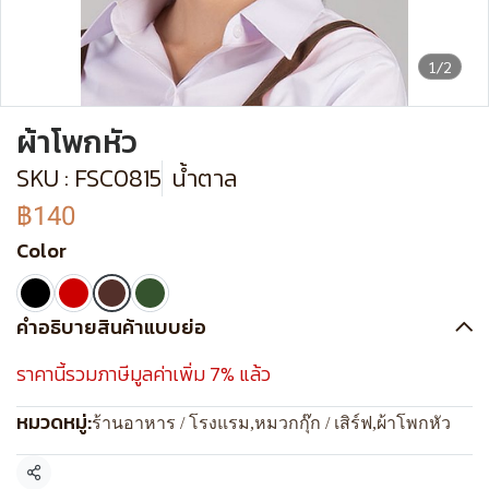
1/2
ผ้าโพกหัว
SKU : FSC0815
น้ำตาล
฿140
Color
คำอธิบายสินค้าแบบย่อ
ราคานี้รวมภาษีมูลค่าเพิ่ม 7% แล้ว
หมวดหมู่:
ร้านอาหาร / โรงแรม
,
หมวกกุ๊ก / เสิร์ฟ
,
ผ้าโพกหัว
แชร์