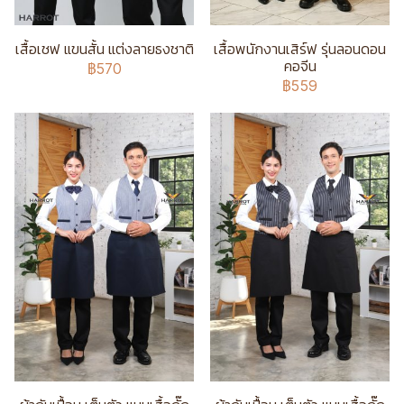
เสื้อเชฟ แขนสั้น แต่งลายธงชาติ
เสื้อพนักงานเสิร์ฟ รุ่นลอนดอน
คอจีน
฿570
฿559