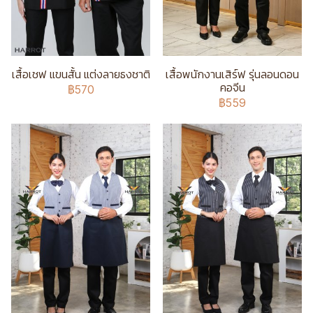
เสื้อเชฟ แขนสั้น แต่งลายธงชาติ
เสื้อพนักงานเสิร์ฟ รุ่นลอนดอน
คอจีน
฿570
฿559