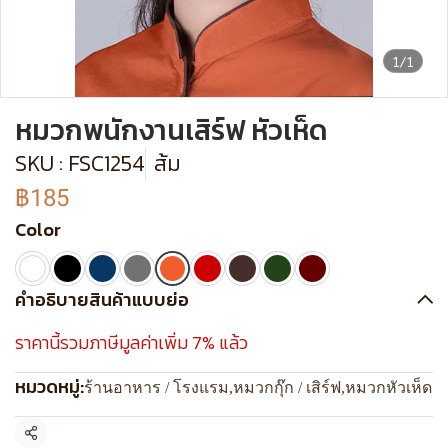
1/1
หมวกพนักงานเสิร์ฟ หัวเห็ด
SKU : FSC1254
ส้ม
฿185
Color
คำอธิบายสินค้าแบบย่อ
ราคานี้รวมภาษีมูลค่าเพิ่ม 7% แล้ว
หมวดหมู่:
ร้านอาหาร / โรงแรม
,
หมวกกุ๊ก / เสิร์ฟ
,
หมวกหัวเห็ด
แชร์