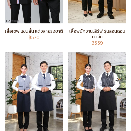
เสื้อเชฟ แขนสั้น แต่งลายธงชาติ
เสื้อพนักงานเสิร์ฟ รุ่นลอนดอน
คอจีน
฿570
฿559