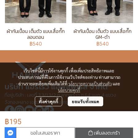
ผ้ากันเปื้อน เต็มตัว แบบเสื้อกั๊ก
ผ้ากันเปื้อน เต็มตัว แบบเสื้อกั๊ก
ลอนดอน
GM-ดำ
฿540
฿540
เว็บไซต์นี้มีการใช้งานคุกกี้ เพื่อเพิ่มประสิทธิภาพและ
ประสบการณ์ที่ดีในการใช้งานเว็บไซต์ของท่าน ท่านสามารถ
บริษัท แอร์โรว์ แอพแพเรล จำกัด
อ่านรายละเอียดเพิ่มเติมได้ที่
นโยบายความเป็นส่วนตัว
และ
นโยบายคุกกี้
ที่อยู่บริษัท : เลขที่ 3,3/1,3/2 ก.ลาดพร้าว ซ.64 แยก 4 แขวง
วังทองหลาง เขตวังทองหลาง กรุงเทพฯ 10310
ตั้งค่าคุกกี้
ยอมรับทั้งหมด
฿195
© Copyright 2025 All Rights Reserved.
ขอใบเสนอราคา
เพิ่มลงตะกร้า
ผู้เข้าชมวันนี้
1,265