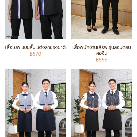
เสื้อเชฟ แขนสั้น แต่งลายธงชาติ
เสื้อพนักงานเสิร์ฟ รุ่นลอนดอน
คอจีน
฿570
฿559