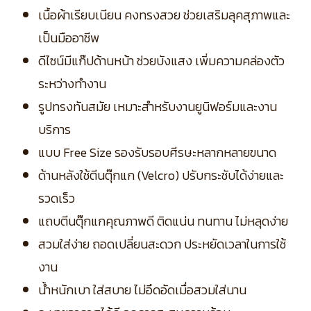
เนื้อผ้าเรียบเนียน คงทรงสวย ช่วยเสริมลุคสุภาพและ
เป็นมืออาชีพ
ดีไซน์มีแก๊ปด้านหน้า ช่วยบังแสง เพิ่มความคล่องตัว
ระหว่างทำงาน
รูปทรงทันสมัย เหมาะสำหรับงานยูนิฟอร์มและงาน
บริการ
แบบ Free Size รองรับรอบศีรษะหลากหลายขนาด
ด้านหลังใช้ตีนตุ๊กแก (Velcro) ปรับกระชับได้ง่ายและ
รวดเร็ว
แถบตีนตุ๊กแกคุณภาพดี ติดแน่น ทนทาน ไม่หลุดง่าย
สวมใส่ง่าย ถอดเปลี่ยนสะดวก ประหยัดเวลาในการใช้
งาน
น้ำหนักเบา ใส่สบาย ไม่อึดอัดเมื่อสวมใส่นาน