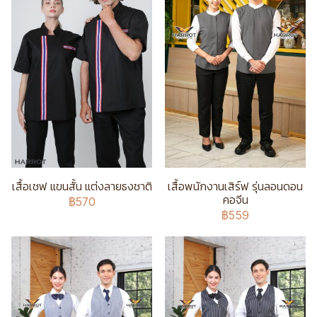
เสื้อเชฟ แขนสั้น แต่งลายธงชาติ
เสื้อพนักงานเสิร์ฟ รุ่นลอนดอน
คอจีน
฿570
฿559