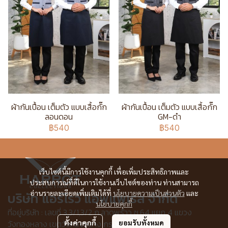
ผ้ากันเปื้อน เต็มตัว แบบเสื้อกั๊ก
ผ้ากันเปื้อน เต็มตัว แบบเสื้อกั๊ก
ลอนดอน
GM-ดำ
฿540
฿540
เว็บไซต์นี้มีการใช้งานคุกกี้ เพื่อเพิ่มประสิทธิภาพและ
ประสบการณ์ที่ดีในการใช้งานเว็บไซต์ของท่าน ท่านสามารถ
อ่านรายละเอียดเพิ่มเติมได้ที่
นโยบายความเป็นส่วนตัว
และ
บริษัท แอร์โรว์ แอพแพเรล จำกัด
นโยบายคุกกี้
ที่อยู่บริษัท : เลขที่ 3,3/1,3/2 ก.ลาดพร้าว ซ.64 แยก 4 แขวง
วังทองหลาง เขตวังทองหลาง กรุงเทพฯ 10310
ตั้งค่าคุกกี้
ยอมรับทั้งหมด