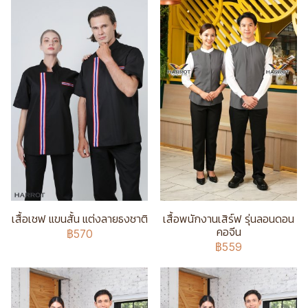
เสื้อเชฟ แขนสั้น แต่งลายธงชาติ
เสื้อพนักงานเสิร์ฟ รุ่นลอนดอน
คอจีน
฿570
฿559