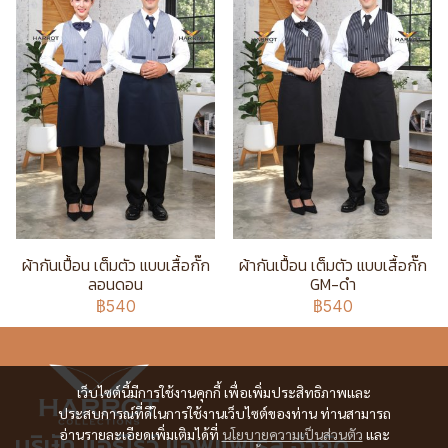
ผ้ากันเปื้อน เต็มตัว แบบเสื้อกั๊ก
ผ้ากันเปื้อน เต็มตัว แบบเสื้อกั๊ก
ลอนดอน
GM-ดำ
฿540
฿540
เว็บไซต์นี้มีการใช้งานคุกกี้ เพื่อเพิ่มประสิทธิภาพและ
ประสบการณ์ที่ดีในการใช้งานเว็บไซต์ของท่าน ท่านสามารถ
อ่านรายละเอียดเพิ่มเติมได้ที่
นโยบายความเป็นส่วนตัว
และ
บริษัท แอร์โรว์ แอพแพเรล จำกัด