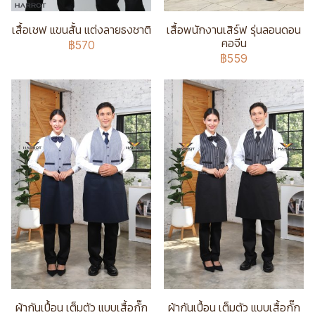
เสื้อเชฟ แขนสั้น แต่งลายธงชาติ
เสื้อพนักงานเสิร์ฟ รุ่นลอนดอน
คอจีน
฿570
฿559
ผ้ากันเปื้อน เต็มตัว แบบเสื้อกั๊ก
ผ้ากันเปื้อน เต็มตัว แบบเสื้อกั๊ก