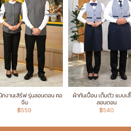
พนักงานเสิร์ฟ รุ่นลอนดอน คอ
ผ้ากันเปื้อน เต็มตัว แบบเสื้
จีน
ลอนดอน
฿559
฿540