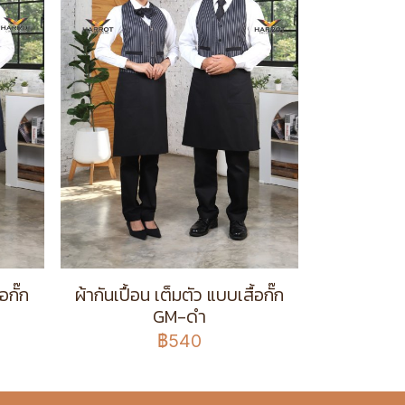
อกั๊ก
ผ้ากันเปื้อน เต็มตัว แบบเสื้อกั๊ก
GM-ดำ
฿540