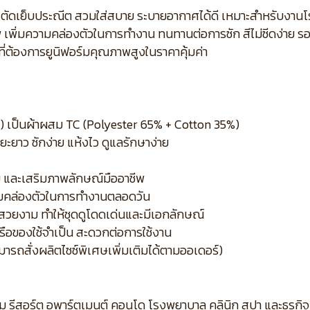
ร้อย ตัดเย็บประณีต สวมใส่สบาย ระบายอากาศได้ดี เหมาะสำหรับงา
 เพิ่มความคล่องตัวในการทำงาน ทนทานต่อการซัก สีไม่ซีดง่าย ร
ี่ต้องการยูนิฟอร์มคุณภาพสูงในราคาคุ้มค่า
p) เป็นผ้าผสม TC (Polyester 65% + Cotton 35%)
ยะยาว ซักง่าย แห้งไว ดูแลรักษาง่าย
มัย และเสริมภาพลักษณ์มืออาชีพ
วามคล่องตัวในการทำงานตลอดวัน
สวยงาม ทำให้ชุดดูโดดเด่นและมีเอกลักษณ์
หรือของใช้จำเป็น สะดวกต่อการใช้งาน
มารถสั่งผลิตไซซ์พิเศษเพิ่มเติมได้ตามออเดอร์)
ม รีสอร์ต อพาร์ตเมนต์ คอนโด โรงพยาบาล คลินิก สปา และธุรกิ